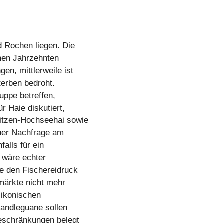
d Rochen liegen. Die
enen Jahrzehnten
en, mittlerweile ist
terben bedroht.
uppe betreffen,
r Haie diskutiert,
pitzen-Hochseehai sowie
her Nachfrage am
alls für ein
 wäre echter
e den Fischereidruck
zmärkte nicht mehr
e ikonischen
andleguane sollen
beschränkungen belegt