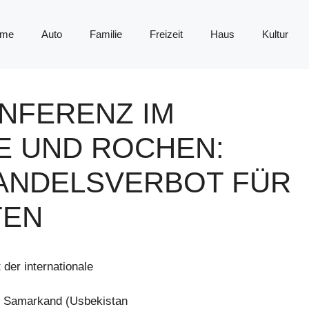
me
Auto
Familie
Freizeit
Haus
Kultur
NFERENZ IM
E UND ROCHEN:
ANDELSVERBOT FÜR
TEN
er internationale
n Samarkand (Usbekistan