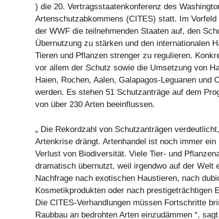
) die 20. Vertragsstaatenkonferenz des Washingto
Artenschutzabkommens (CITES) statt. Im Vorfeld 
der WWF die teilnehmenden Staaten auf, den Schu
Übernutzung zu stärken und den internationalen H
Tieren und Pflanzen strenger zu regulieren. Konkr
vor allem der Schutz sowie die Umsetzung von Ha
Haien, Rochen, Aalen, Galapagos-Leguanen und O
werden. Es stehen 51 Schutzanträge auf dem Pro
von über 230 Arten beeinflussen.
„ Die Rekordzahl von Schutzanträgen verdeutlicht,
Artenkrise drängt. Artenhandel ist noch immer ein 
Verlust von Biodiversität. Viele Tier- und Pflanze
dramatisch übernutzt, weil irgendwo auf der Welt
Nachfrage nach exotischen Haustieren, nach dubi
Kosmetikprodukten oder nach prestigeträchtigen E
Die CITES-Verhandlungen müssen Fortschritte br
Raubbau an bedrohten Arten einzudämmen “, sagt 