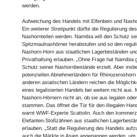
werden.
Aufweichung des Handels mit Elfenbein und Nasho
Ein weiterer Streitpunkt dürfte die Regulierung de
Nashornteilen werden. Namibia will den Schutz se
Spitzmaulnashörner herabstufen und so den reguli
Nashorn-Horn aus staatlichen Lagerbeständen und
Privathaltung erlauben. „Ohne Frage hat Namibia 
Schutz seiner Nashornbestände erzielt. Aber insb
potenziellen Abnehmerländern für Rhinozeroshorn
anderen asiatischen Ländern reichen die Möglichke
eines legalisierten Handels bei weitem nicht aus.
Nashorn-Hörnern nicht an, ob sie aus legalen oder
stammen. Das öffnet die Tür für den illegalen Hand
warnt WWF-Experte Scattolin. Auch den kommerzi
Elefanten-Stoßzähnen aus staatlichen Lagerbestä
erlauben. „Statt die Regulierung des Handels au
auch die Märkte in Asien angegangen werden, um 