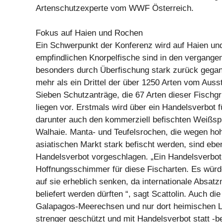
Artenschutzexperte vom WWF Österreich.
Fokus auf Haien und Rochen
Ein Schwerpunkt der Konferenz wird auf Haien un
empfindlichen Knorpelfische sind in den vergang
besonders durch Überfischung stark zurück gegang
mehr als ein Drittel der über 1250 Arten vom Auss
Sieben Schutzanträge, die 67 Arten dieser Fischgr
liegen vor. Erstmals wird über ein Handelsverbot fü
darunter auch den kommerziell befischten Weißs
Walhaie. Manta- und Teufelsrochen, die wegen ho
asiatischen Markt stark befischt werden, sind ebenf
Handelsverbot vorgeschlagen. „Ein Handelsverbot
Hoffnungsschimmer für diese Fischarten. Es würd
auf sie erheblich senken, da internationale Absat
beliefert werden dürften “, sagt Scattolin. Auch di
Galapagos-Meerechsen und nur dort heimischen L
strenger geschützt und mit Handelsverbot statt -