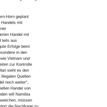
rn-Horn geplant
s Handels mit
iner
erten Handel mit
 teils aus
gute Erfolge beim
esondere in den
 wie Vietnam und
iten zur Kontrolle
 Man sieht es den
 illegalen Quellen
el noch weiter“,
ellen Handel von
nden will Namibia
fzuweichen, müssen
dort die Nachfrage zu