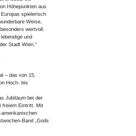
 von Höhepunkten aus
 Europas spielerisch
 wunderbare Weise,
 besonders wertvoll.
 lebendige und
 der Stadt Wien.“
z
al – das von 15.
von Hoch- bis
as Jubiläum bei der
reiem Eintritt. Mit
S-amerikanischen
estwochen-Band „Gods