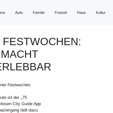
me
Auto
Familie
Freizeit
Haus
Kultur
R FESTWOCHEN:
K MACHT
ERLEBBAR
ener Festwochen
ute ist der „75
nlosen City Guide App
paziergang lädt dazu