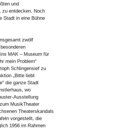
ößten und
s, zu entdecken. Noch
e Stadt in eine Bühne
insgesamt zwölf
m besonderen
t ins MAK – Museum für
ehr mein Problem“
toph Schlingensief zu
tion „Bitte liebt
e“ die ganze Stadt
ünstlerhaus, wo
buster-Ausstellung
er zum MusikTheater
chsenen Theaterskandals
eln vorgestellt, die
glich 1956 im Rahmen