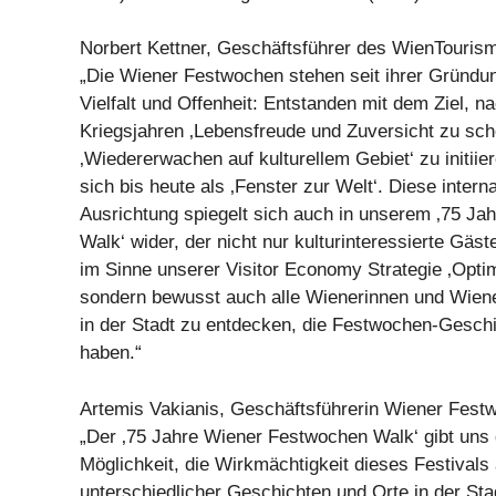
Norbert Kettner, Geschäftsführer des WienTouris
„Die Wiener Festwochen stehen seit ihrer Gründung
Vielfalt und Offenheit: Entstanden mit dem Ziel, n
Kriegsjahren ‚Lebensfreude und Zuversicht zu sch
‚Wiedererwachen auf kulturellem Gebiet‘ zu initiie
sich bis heute als ‚Fenster zur Welt‘. Diese intern
Ausrichtung spiegelt sich auch in unserem ‚75 J
Walk‘ wider, der nicht nur kulturinteressierte Gäst
im Sinne unserer Visitor Economy Strategie ‚Opti
sondern bewusst auch alle Wienerinnen und Wiener
in der Stadt zu entdecken, die Festwochen-Gesch
haben.“
Artemis Vakianis, Geschäftsführerin Wiener Fe
„Der ‚75 Jahre Wiener Festwochen Walk‘ gibt uns
Möglichkeit, die Wirkmächtigkeit dieses Festivals
unterschiedlicher Geschichten und Orte in der Sta