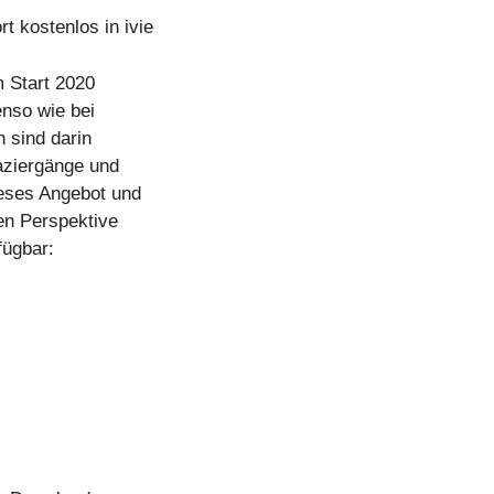
t kostenlos in ivie
m Start 2020
enso wie bei
n sind darin
paziergänge und
eses Angebot und
uen Perspektive
fügbar: