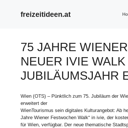
Zum
Inhalt
freizeitideen.at
Ho
springen
75 JAHRE WIENE
NEUER IVIE WAL
JUBILÄUMSJAHR 
Wien (OTS) – Pünktlich zum 75. Jubiläum der Wi
erweitert der
WienTourismus sein digitales Kulturangebot: Ab he
Jahre Wiener Festwochen Walk“ in ivie, der koste
für Wien, verfügbar. Der neue thematische Stadts