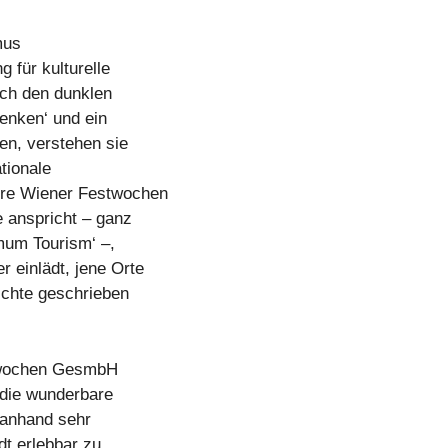
mus
 für kulturelle
ach den dunklen
enken‘ und ein
ren, verstehen sie
ationale
ahre Wiener Festwochen
e anspricht – ganz
mum Tourism‘ –,
 einlädt, jene Orte
ichte geschrieben
stwochen GesmbH
 die wunderbare
 anhand sehr
dt erlebbar zu