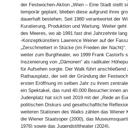
der Festwochen-Aktion „Wien – Eine Stadt stellt si
temporär geplant, blieben diese aufgrund ihres gr
dauerhaft bestehen. Seit 1980 verantwortet der W
Kuratierung, Produktion und Wartung. Weiter geh
des Meeres, wo ab 1991 fast drei Jahrzehnte lan
-Konzeptkünstlers Lawrence Weiner auf der Fass
„Zerschmettert in Stücke (im Frieden der Nacht)“.
weiter zum Burgtheater, wo 1999 Frank Castorfs 
Inszenierung von „Dämonen“ als radikaler Höhepu
für Aufsehen sorgte. Der Walk führt anschließen
Rathausplatz, der seit der Gründung der Festwoc
ersten Eröffnung im selben Jahr zu ihrem zentrale
ein Spektakel, das rund 40.000 Besucher:innen a
Judenplatz hat sich seit 2019 mit der „Rede an Eu
politischen Diskurs und gesellschaftliche Reflexion
weiteren Stationen des Walks zählen das Wiener 
die Wiener Staatsoper (2000), das Museumsquartie
1976) sowie das Jugendstiltheater (2024).