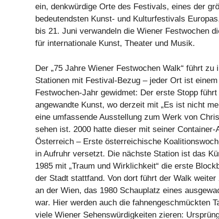
ein, denkwürdige Orte des Festivals, eines der gr
bedeutendsten Kunst- und Kulturfestivals Europa
bis 21. Juni verwandeln die Wiener Festwochen di
für internationale Kunst, Theater und Musik.
Der „75 Jahre Wiener Festwochen Walk“ führt zu 
Stationen mit Festival-Bezug – jeder Ort ist eine
Festwochen-Jahr gewidmet: Der erste Stopp führ
angewandte Kunst, wo derzeit mit „Es ist nicht m
eine umfassende Ausstellung zum Werk von Chris
sehen ist. 2000 hatte dieser mit seiner Container-Ak
Österreich – Erste österreichische Koalitionswoch
in Aufruhr versetzt. Die nächste Station ist das K
1985 mit „Traum und Wirklichkeit“ die erste Block
der Stadt stattfand. Von dort führt der Walk weit
an der Wien, das 1980 Schauplatz eines ausgewa
war. Hier werden auch die fahnengeschmückten Taf
viele Wiener Sehenswürdigkeiten zieren: Ursprün