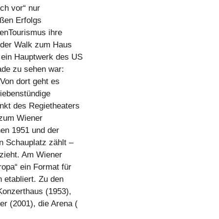
ch vor“ nur
oßen Erfolgs
ienTourismus ihre
t der Walk zum Haus
g ein Hauptwerk des US
ade zu sehen war:
 Von dort geht es
siebenstündige
nkt des Regietheaters
d zum Wiener
hen 1951 und der
n Schauplatz zählt –
nzieht. Am Wiener
ropa“ ein Format für
 etabliert. Zu den
Konzerthaus (1953),
r (2001), die Arena (