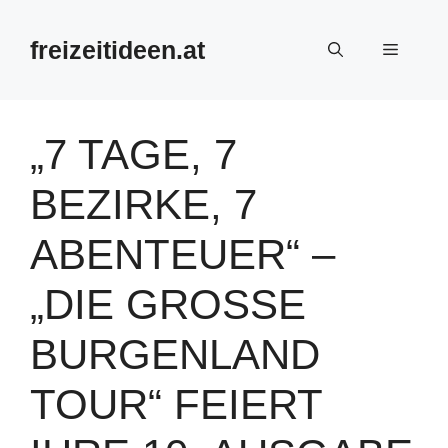
Zum
Inhalt
freizeitideen.at
Menü
springen
„7 TAGE, 7
BEZIRKE, 7
ABENTEUER“ –
„DIE GROSSE B
URGENLAND T
OUR“ FEIERT I